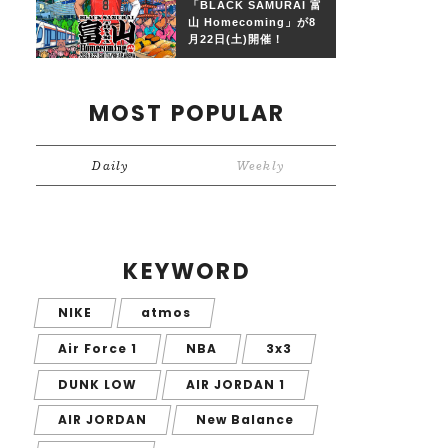
「BLACK SAMURAI 富
山 Homecoming」が8
月22日(土)開催！
MOST POPULAR
Daily
Weekly
KEYWORD
NIKE
atmos
Air Force 1
NBA
3x3
DUNK LOW
AIR JORDAN 1
AIR JORDAN
New Balance