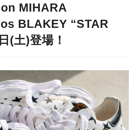
on MIHARA
mos BLAKEY “STAR
8日(土)登場！