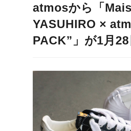
atmosから「Mais
YASUHIRO × at
PACK”」が1月2