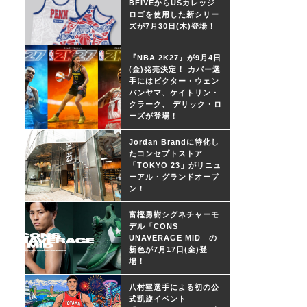
BFIVEからUSカレッジ
ロゴを使用した新シリー
ズが7月30日(木)登場！
『NBA 2K27』が9月4日
(金)発売決定！ カバー選
手にはビクター・ウェン
バンヤマ、ケイトリン・
クラーク、 デリック・ロ
ーズが登場！
Jordan Brandに特化し
たコンセプトストア
「TOKYO 23」がリニュ
ーアル・グランドオープ
ン！
富樫勇樹シグネチャーモ
デル「CONS
UNAVERAGE MID」の
新色が7月17日(金)登
場！
八村塁選手による初の公
式凱旋イベント