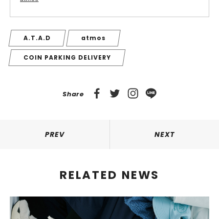
A.T.A.D
atmos
COIN PARKING DELIVERY
Share
PREV
NEXT
RELATED NEWS