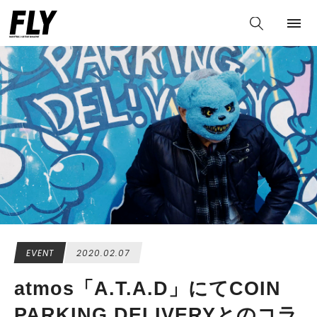
EVENT
2020.02.07
atmos「A.T.A.D」にてCOIN
PARKING DELIVERYとのコラ