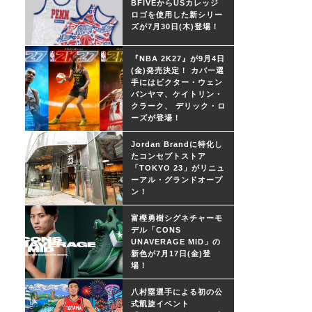
BFIVEからUSカレッジ
ロゴを使用した新シリー
ズが7月30日(木)登場！
『NBA 2K27』が9月4日
(金)発売決定！ カバー選
手にはビクター・ウェン
バンヤマ、ケイトリン・
クラーク、 デリック・ロ
ーズが登場！
Jordan Brandに特化し
たコンセプトストア
「TOKYO 23」がリニュ
ーアル・グランドオープ
ン！
富樫勇樹シグネチャーモ
デル「CONS
UNAVERAGE MID」の
新色が7月17日(金)登
場！
八村塁選手による初の公
式凱旋イベント