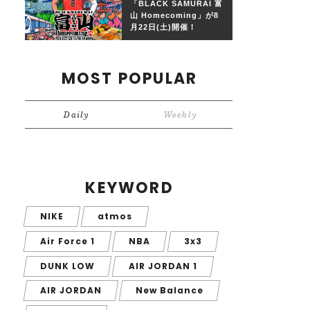
「BLACK SAMURAI 富
山 Homecoming」が8
月22日(土)開催！
MOST POPULAR
Daily
Weekly
KEYWORD
NIKE
atmos
Air Force 1
NBA
3x3
DUNK LOW
AIR JORDAN 1
AIR JORDAN
New Balance