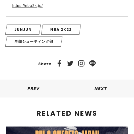
https://nba2k.jp/
JUNJUN
NBA 2K22
早朝シューティング部
Share
PREV
NEXT
RELATED NEWS