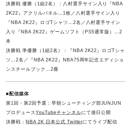
決勝戦 優勝（1組2名）：八村選手サイン入り『NBA
2K22』アクリルパネル…1枚／八村選手サイン入り
『NBA 2K22』ロゴTシャツ…2名／八村選手サイン
入り『NBA 2K22』ゲームソフト（PS5通常版）…2
本
決勝戦 準優勝（1組2名）：『NBA 2K22』ロゴTシャ
ツ…2名／『NBA 2K22』NBA75周年記念エディショ
ンスチールブック…2冊
■配信媒体
第1回・第2回予選：早朝シューティング部JUNJUN
プロデュース
YouTubeチャンネル
にて後日公開
決勝戦：
NBA 2K 日本公式 Twitter
にてライブ配信