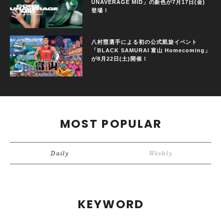
UNAVERAGE MID」の新色が7月17日(金)
登場！
八村塁選手による初の公式凱旋イベント
「BLACK SAMURAI 富山 Homecoming」
が8月22日(土)開催！
MOST POPULAR
Daily
Weekly
KEYWORD