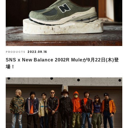
PRODUCTS
2022.09.16
SNS x New Balance 2002R Muleが9月22日(木)登
場！