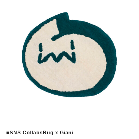
■SNS CollabsRug x Giani