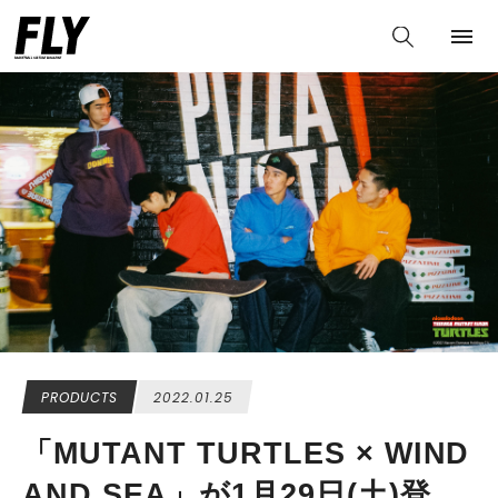
PRODUCTS
2022.01.25
「MUTANT TURTLES × WIND
AND SEA」が1⽉29⽇(⼟)登