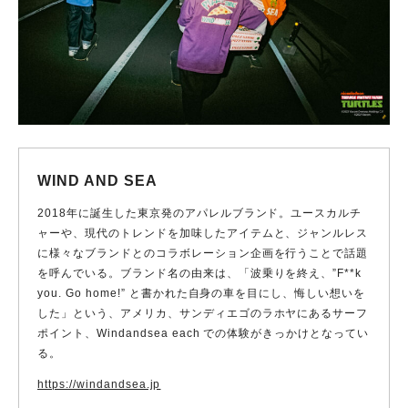
WIND AND SEA
2018年に誕⽣した東京発のアパレルブランド。ユースカルチ
ャーや、現代のトレンドを加味したアイテムと、ジャンルレス
に様々なブランドとのコラボレーション企画を⾏うことで話題
を呼んでいる。ブランド名の由来は、「波乗りを終え、”F**k
you. Go home!” と書かれた⾃⾝の⾞を⽬にし、悔しい想いを
した」という、アメリカ、サンディエゴのラホヤにあるサーフ
ポイント、Windandsea each での体験がきっかけとなってい
る。
https://windandsea.jp