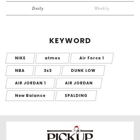
Daily
Weekly
KEYWORD
NIKE
atmos
Air Force 1
NBA
3x3
DUNK LOW
AIR JORDAN 1
AIR JORDAN
New Balance
SPALDING