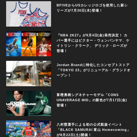
BFIVEからUSカレッジロゴを使用した新シ
リーズが7月30日(木)登場！
『NBA 2K27』が9月4日(金)発売決定！ カ
バー選手にはビクター・ウェンバンヤマ、ケ
イトリン・クラーク、 デリック・ローズが
登場！
Jordan Brandに特化したコンセプトストア
「TOKYO 23」がリニューアル・グランドオ
ープン！
富樫勇樹シグネチャーモデル「CONS
UNAVERAGE MID」の新色が7月17日(金)
登場！
八村塁選手による初の公式凱旋イベント
「BLACK SAMURAI 富山 Homecoming」
が8月22日(土)開催！