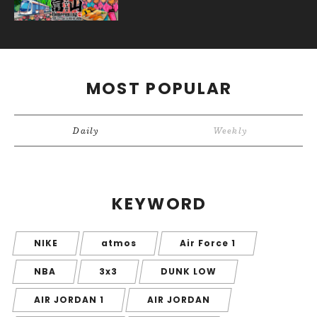
MOST POPULAR
Daily
Weekly
KEYWORD
NIKE
atmos
Air Force 1
NBA
3x3
DUNK LOW
AIR JORDAN 1
AIR JORDAN