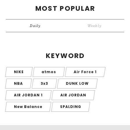
MOST POPULAR
Daily
Weekly
KEYWORD
NIKE
atmos
Air Force 1
NBA
3x3
DUNK LOW
AIR JORDAN 1
AIR JORDAN
New Balance
SPALDING