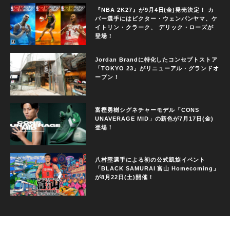
『NBA 2K27』が9月4日(金)発売決定！ カ
バー選手にはビクター・ウェンバンヤマ、ケ
イトリン・クラーク、 デリック・ローズが
登場！
Jordan Brandに特化したコンセプトストア
「TOKYO 23」がリニューアル・グランドオ
ープン！
富樫勇樹シグネチャーモデル「CONS
UNAVERAGE MID」の新色が7月17日(金)
登場！
八村塁選手による初の公式凱旋イベント
「BLACK SAMURAI 富山 Homecoming」
が8月22日(土)開催！