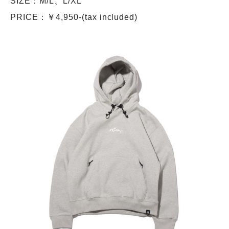
SIZE：M/L、L/XL
PRICE：￥4,950-(tax included)