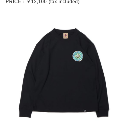
PRICE：￥12,100-(tax included)