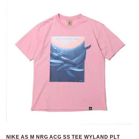
NIKE AS M NRG ACG SS TEE WYLAND PLT