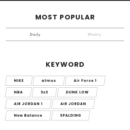
MOST POPULAR
Daily
Weekly
KEYWORD
NIKE
atmos
Air Force 1
NBA
3x3
DUNK LOW
AIR JORDAN 1
AIR JORDAN
New Balance
SPALDING