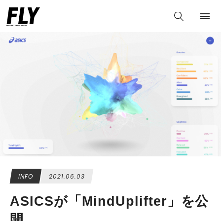
INFO
2021.06.03
ASICSが「MindUplifter」を公
開