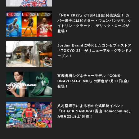
『NBA 2K27』が9月4日(金)発売決定！ カ
バー選手にはビクター・ウェンバンヤマ、ケ
イトリン・クラーク、 デリック・ローズが
登場！
Jordan Brandに特化したコンセプトストア
「TOKYO 23」がリニューアル・グランドオ
ープン！
富樫勇樹シグネチャーモデル「CONS
UNAVERAGE MID」の新色が7月17日(金)
登場！
八村塁選手による初の公式凱旋イベント
「BLACK SAMURAI 富山 Homecoming」
が8月22日(土)開催！