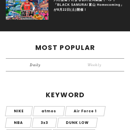
「BLACK SAMURAI 富山 Homecoming」
が8月22日(土)開催！
MOST POPULAR
Daily
Weekly
KEYWORD
NIKE
atmos
Air Force 1
NBA
3x3
DUNK LOW