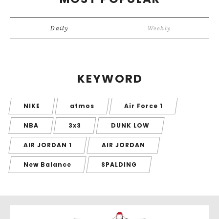
Daily
Weekly
KEYWORD
NIKE
atmos
Air Force 1
NBA
3x3
DUNK LOW
AIR JORDAN 1
AIR JORDAN
New Balance
SPALDING