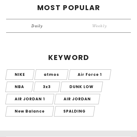
MOST POPULAR
Daily
Weekly
KEYWORD
NIKE
atmos
Air Force 1
NBA
3x3
DUNK LOW
AIR JORDAN 1
AIR JORDAN
New Balance
SPALDING