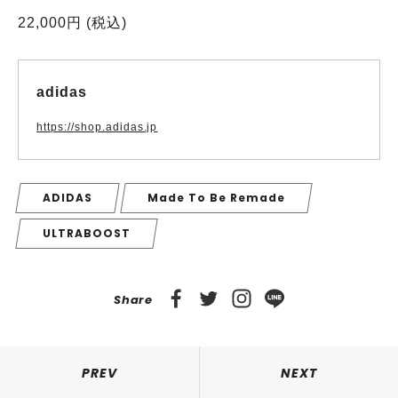
22,000円 (税込)
adidas
https://shop.adidas.jp
ADIDAS
Made To Be Remade
ULTRABOOST
Share
PREV
NEXT