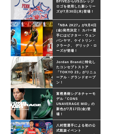
BFIVEからUSカレッジ
ロゴを使用した新シリー
ズが7月30日(木)登場！
『NBA 2K27』が9月4日
(金)発売決定！ カバー選
手にはビクター・ウェン
バンヤマ、ケイトリン・
クラーク、 デリック・ロ
ーズが登場！
Jordan Brandに特化し
たコンセプトストア
「TOKYO 23」がリニュ
ーアル・グランドオープ
ン！
富樫勇樹シグネチャーモ
デル「CONS
UNAVERAGE MID」の
新色が7月17日(金)登
場！
八村塁選手による初の公
式凱旋イベント