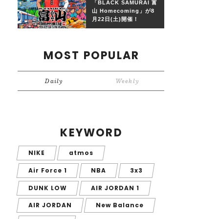
「BLACK SAMURAI 富
山 Homecoming」が8
月22日(土)開催！
MOST POPULAR
Daily
Weekly
KEYWORD
NIKE
atmos
Air Force 1
NBA
3x3
DUNK LOW
AIR JORDAN 1
AIR JORDAN
New Balance