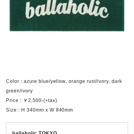
Color : azure blue/yellow, orange rust/ivory, dark
green/ivory
Price : ￥2,500-(+tax)
Size : H 340mm x W 840mm
ballaholic TOKYO