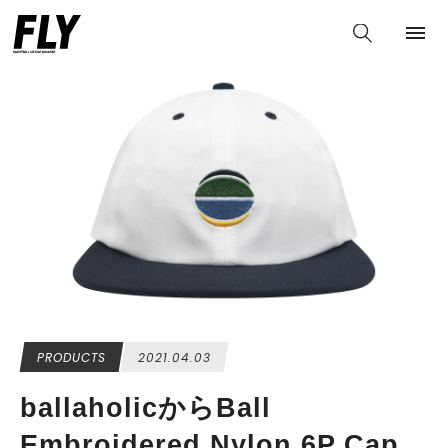
PRODUCTS
2021.04.03
ballaholicからBall
Embroidered Nylon 6P Cap