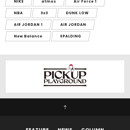
NIKE
atmos
Air Force 1
NBA
3x3
DUNK LOW
AIR JORDAN 1
AIR JORDAN
New Balance
SPALDING
FEATURE
NEWS
COLUMN