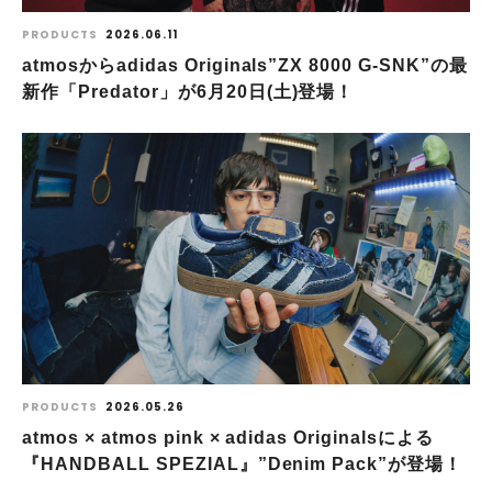
PRODUCTS
2026.06.11
atmosからadidas Originals”ZX 8000 G-SNK”の最
新作「Predator」が6月20日(土)登場！
PRODUCTS
2026.05.26
atmos × atmos pink × adidas Originalsによる
『HANDBALL SPEZIAL』”Denim Pack”が登場！