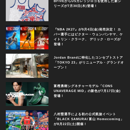
BFIVEからUSカレッジロゴを使用した新シ
リーズが7月30日(木)登場！
『NBA 2K27』が9月4日(金)発売決定！ カ
バー選手にはビクター・ウェンバンヤマ、ケ
イトリン・クラーク、 デリック・ローズが
登場！
Jordan Brandに特化したコンセプトストア
「TOKYO 23」がリニューアル・グランドオ
ープン！
富樫勇樹シグネチャーモデル「CONS
UNAVERAGE MID」の新色が7月17日(金)
登場！
八村塁選手による初の公式凱旋イベント
「BLACK SAMURAI 富山 Homecoming」
が8月22日(土)開催！