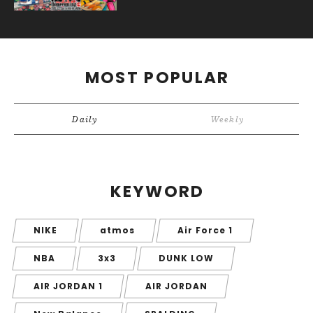
MOST POPULAR
Daily
Weekly
KEYWORD
NIKE
atmos
Air Force 1
NBA
3x3
DUNK LOW
AIR JORDAN 1
AIR JORDAN