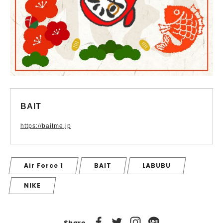
BAIT
https://baitme.jp
Air Force 1
BAIT
LABUBU
NIKE
Share